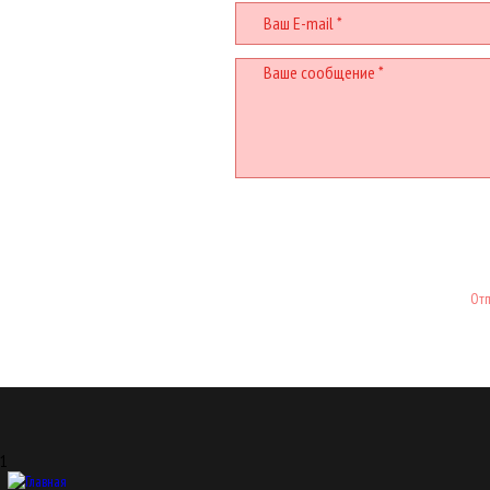
Отп
1